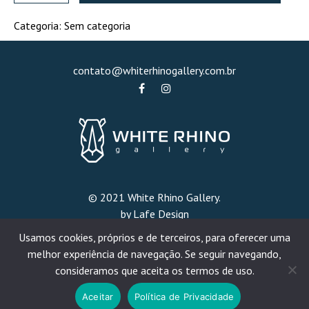
quantidade
Categoria:
Sem categoria
contato@whiterhinogallery.com.br
© 2021 White Rhino Gallery.
by Lafe Design
Usamos cookies, próprios e de terceiros, para oferecer uma
melhor experiência de navegação. Se seguir navegando,
consideramos que aceita os termos de uso.
|
|
Política de Privacidade
FAQ
Termos e Condições
Aceitar
Política de Privacidade