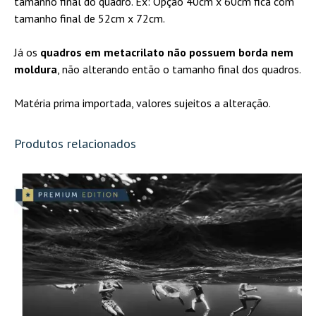
tamanho final do quadro. Ex: Opção 40cm x 60cm fica com
atendendo os rígidos
tamanho final de 52cm x 72cm.
critérios exigidos por
museus, galerias e
Já os
quadros em metacrilato não possuem borda nem
colecionadores. Os quadros
moldura
, não alterando então o tamanho final dos quadros.
são entregues com moldura
e vidro, já prontos para
Matéria prima importada, valores sujeitos a alteração.
pendurar (exceto na opção
“somente impressão”)
Produtos relacionados
METACRILATO
Um estilo de quadro bem
atual e muito usado em
galerias de arte e museus. A
foto escolhida é impressa
em papel fine art e fixada
em um painel acrílico
(metacrilato), dando à
imagem mais profundidade e