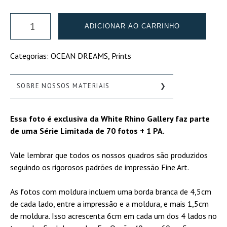
OCEAN
ADICIONAR AO CARRINHO
IN
MOTION
Categorias:
OCEAN DREAMS
,
Prints
#2
-
MOROCCO
SOBRE NOSSOS MATERIAIS
quantidade
FINE ART PRINTS
Essa foto é exclusiva da White Rhino Gallery faz parte
Nossas quadros cumprem
de uma Série Limitada de 70 fotos + 1 PA.
com as mais altas
exigências de impressão fine
Vale lembrar que todos os nossos quadros são produzidos
art, como por exemplo a
seguindo os rigorosos padrões de impressão Fine Art.
utilização de tintas a base
de pigmentação mineral,
As fotos com moldura incluem uma borda branca de 4,5cm
base de foam acid free,
de cada lado, entre a impressão e a moldura, e mais 1,5cm
dentre outras. Ideal para a
de moldura. Isso acrescenta 6cm em cada um dos 4 lados no
reprodução de fotografias e