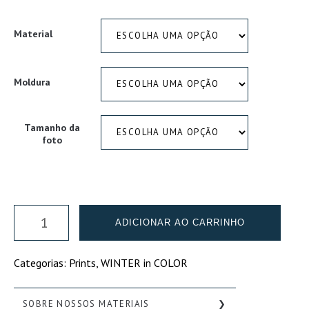
Material
Moldura
Tamanho da
foto
GLASSY
ADICIONAR AO CARRINHO
DAYS
-
Categorias:
Prints
,
WINTER in COLOR
NORWAY
quantidade
SOBRE NOSSOS MATERIAIS