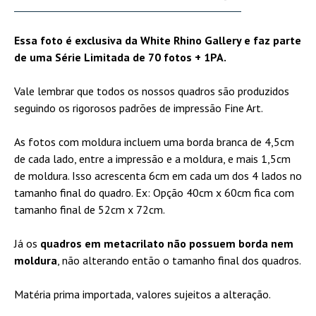
FINE ART PRINTS
Essa foto é exclusiva da White Rhino Gallery e faz parte
Nossas quadros cumprem
de uma Série Limitada de 70 fotos + 1PA.
com as mais altas
exigências de impressão fine
Vale lembrar que todos os nossos quadros são produzidos
art, como por exemplo a
seguindo os rigorosos padrões de impressão Fine Art.
utilização de tintas a base
de pigmentação mineral,
As fotos com moldura incluem uma borda branca de 4,5cm
base de foam acid free,
de cada lado, entre a impressão e a moldura, e mais 1,5cm
dentre outras. Ideal para a
de moldura. Isso acrescenta 6cm em cada um dos 4 lados no
reprodução de fotografias e
tamanho final do quadro. Ex: Opção 40cm x 60cm fica com
atendendo os rígidos
tamanho final de 52cm x 72cm.
critérios exigidos por
museus, galerias e
Já os
quadros em metacrilato não possuem borda nem
colecionadores. Os quadros
moldura
, não alterando então o tamanho final dos quadros.
são entregues com moldura
e vidro, já prontos para
Matéria prima importada, valores sujeitos a alteração.
pendurar (exceto na opção
“somente impressão”)